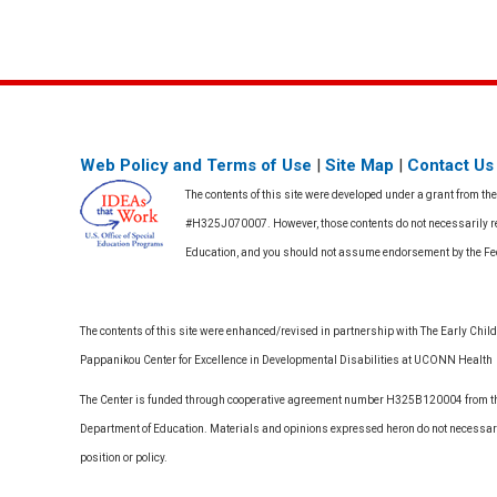
Web Policy and Terms of Use
|
Site Map
|
Contact Us
The contents of this site were developed under a grant from th
#H325J070007. However, those contents do not necessarily rep
Education, and you should not assume endorsement by the F
The contents of this site were enhanced/revised in partnership with The Early Childh
Pappanikou Center for Excellence in Developmental Disabilities at UCONN Health
The Center is funded through cooperative agreement number H325B120004 from the
Department of Education. Materials and opinions expressed heron do not necessari
position or policy.