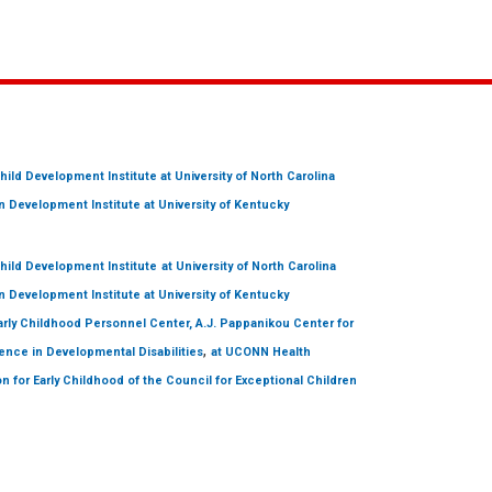
hild Development Institute
at University of North Carolina
 Development Institute
at University of Kentucky
hild Development Institute
at University of North Carolina
 Development Institute
at University of Kentucky
arly Childhood Personnel Center, A.J. Pappanikou Center for
,
ence in Developmental Disabilities
at UCONN Health
on for Early Childhood of the Council for Exceptional Children