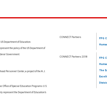
CONNECT Partners
FPG C
e US Department of Education.
Human
resent the policy of the US Department of
ederal Government.
CONNECT Partners 2018
FPG C
Human
The E
ood Personnel Center, a project of the A.J.
Excell
Divisi
 Office of Special Education Programs U.S.
ly represent the Department of Education’s