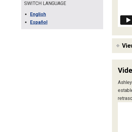
SWITCH LANGUAGE
English
Español
Vie
Vide
Ashley
establ
retraso