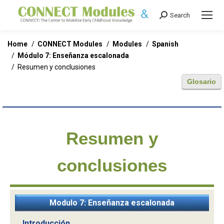
Search
Search:
You are here:
Home
CONNECT Modules
Modules
Spanish
Módulo 7: Enseñanza escalonada
Resumen y conclusiones
Glosario
Resumen y
conclusiones
Modulo 7: Enseñanza escalonada
Introducción