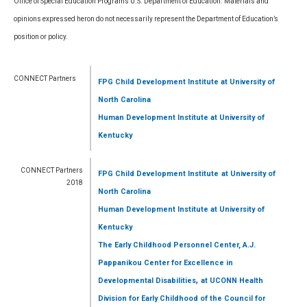
Office of Special Education Programs U.S. Department of Education. Materials and
opinions expressed heron do not necessarily represent the Department of Education’s
position or policy.
CONNECT Partners
FPG Child Development Institute
at University of
North Carolina
Human Development Institute
at University of
Kentucky
CONNECT Partners
FPG Child Development Institute
at University of
2018
North Carolina
Human Development Institute
at University of
Kentucky
The Early Childhood Personnel Center, A.J.
Pappanikou Center for Excellence in
,
Developmental Disabilities
at UCONN Health
Division for Early Childhood of the Council for