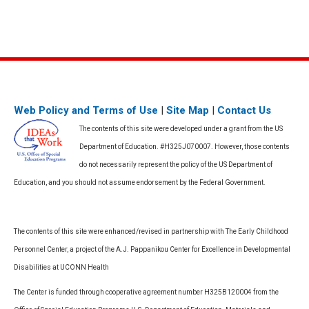
Web Policy and Terms of Use
|
Site Map
|
Contact Us
The contents of this site were developed under a grant from the US
Department of Education. #H325J070007. However, those contents
do not necessarily represent the policy of the US Department of
Education, and you should not assume endorsement by the Federal Government.
The contents of this site were enhanced/revised in partnership with The Early Childhood
Personnel Center, a project of the A.J. Pappanikou Center for Excellence in Developmental
Disabilities at UCONN Health
The Center is funded through cooperative agreement number H325B120004 from the