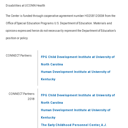
Disabilities at UCONN Health
The Center is funded through cooperative agreement number H325B120004 from the
Office of Special Education Programs U.S. Department of Education. Materials and
opinions expressed heron do not necessarily represent the Department of Education’s
position or policy.
CONNECT Partners
FPG Child Development Institute
at University of
North Carolina
Human Development Institute
at University of
Kentucky
CONNECT Partners
FPG Child Development Institute
at University of
2018
North Carolina
Human Development Institute
at University of
Kentucky
The Early Childhood Personnel Center, A.J.