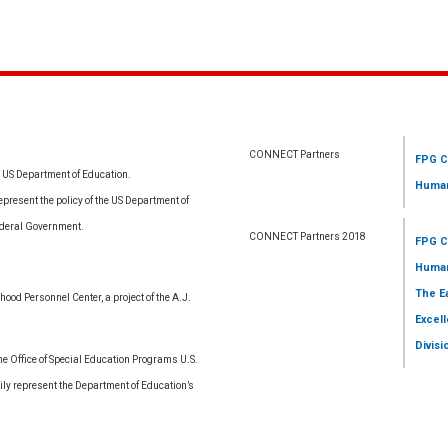
CONNECT Partners
FPG C
e US Department of Education.
Human
resent the policy of the US Department of
ederal Government.
CONNECT Partners 2018
FPG C
Human
The E
ood Personnel Center, a project of the A.J.
Excell
Divisi
 Office of Special Education Programs U.S.
ly represent the Department of Education’s