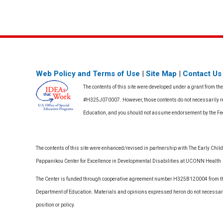
Web Policy and Terms of Use
|
Site Map
|
Contact Us
The contents of this site were developed under a grant from th
#H325J070007. However, those contents do not necessarily rep
Education, and you should not assume endorsement by the F
The contents of this site were enhanced/revised in partnership with The Early Childh
Pappanikou Center for Excellence in Developmental Disabilities at UCONN Health
The Center is funded through cooperative agreement number H325B120004 from the
Department of Education. Materials and opinions expressed heron do not necessari
position or policy.